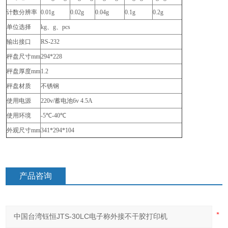
计数分辨率
0.01g
0.02g
0.04g
0.1g
0.2g
单位选择
kg
、g、pcs
输出接口
RS-232
秤盘尺寸mm
294*228
秤盘厚度mm
1.2
秤盘材质
不锈钢
使用电源
220v/
蓄电池6v 4.5A
使用环境
-5℃-40℃
外观尺寸mm
341*294*104
产品咨询