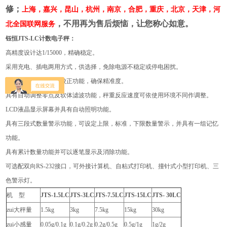
修；
上海，嘉兴，昆山，杭州，南京，合肥，重庆，北京，天津，河
，不用再为售后烦恼，让您称心如意。
北全国联网服务
钰恒JTS-LC计数电子秤：
高精度设计达1/15000，精确稳定。
采用充电、插电两用方式，供选择，免除电源不稳定或停电困扰。
具有单点校正及三点校正功能，确保精准度。
具有自动调整零点及软体滤波功能，秤重反应速度可依使用环境不同作调整。
LCD
液晶显示屏幕并具有自动照明功能。
具有三段式数量警示功能，可设定上限，标准，下限数量警示，并具有一组记忆
功能。
具有累计数量功能并可以逐笔显示及消除功能。
可选配双向RS-232接口，可外接计算机、自粘式打印机、撞针式小型打印机、三
色警示灯。
机 型
JTS-1.5LC
JTS-3LC
JTS-7.5LC
JTS-15LC
JTS- 30LC
zui大秤量
1.5kg
3kg
7.5kg
15kg
30kg
zui小感量
0.05g/0.1g
0.1g/0.2g
0.2g/0.5g
0.5g/1g
1g/2g