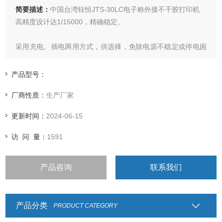
简要描述：
中国台湾钰恒JTS-30LC电子称外接不干胶打印机
高精度设计达1/15000，精确稳定。
采用充电、插电两用方式，供选择，免除电源不稳定或停电困
扰。
产品型号：
具有单点校正及三点校正功能，确保精准度。
厂商性质：
生产厂家
具有自动调整零点及软体滤波功能，秤重反应速度可依使用环
更新时间：
2024-06-15
境不同作调整。
访 问 量：
1591
LCD液晶显示屏幕并具有自动照明功能。
产品咨询
联系我们
产品分类
PRODUCT CATEGORY