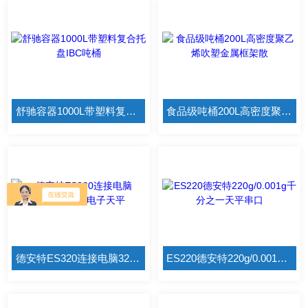
舒驰容器1000L带塑料复合托盘IBC吨桶
食品级吨桶200L高密度聚乙烯吹塑金属框架散
德安特ES320连接电脑320g/0.001g电子天平
ES220德安特220g/0.001g千分之一天平串口