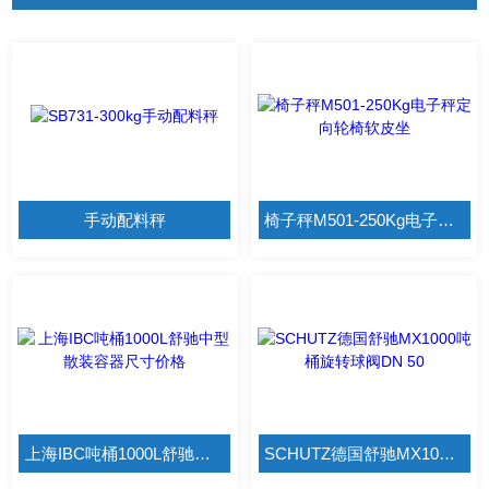
手动配料秤
椅子秤M501-250Kg电子秤定向轮椅软皮坐
上海IBC吨桶1000L舒驰中型散装容器尺寸价格
SCHUTZ德国舒驰MX1000吨桶旋转球阀DN 50