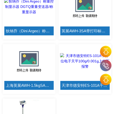
狄纳乔（Dini Argeo）称重控制显示器 DGTQ重量变送器/称重显示器
英展AWH-3SA带打印标签机电子秤
上海英展AWH-1.5kgSA便宜计重桌秤
天津市德安特ES-101A千分位电子天平100g/0.001g上中下报警